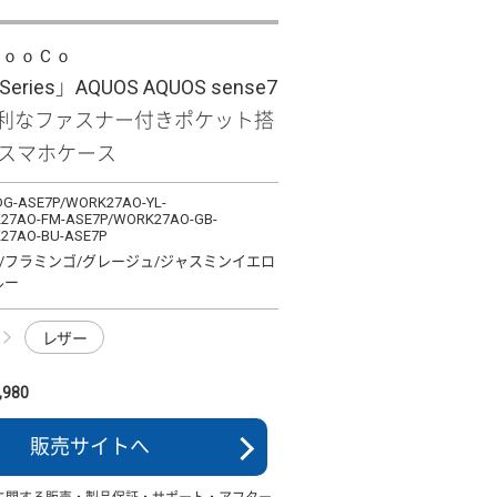
ＬｏｏＣｏ
 Series」AQUOS AQUOS sense7
 便利なファスナー付きポケット搭
型スマホケース
G-ASE7P/WORK27AO-YL-
27AO-FM-ASE7P/WORK27AO-GB-
27AO-BU-ASE7P
/フラミンゴ/グレージュ/ジャスミンイエロ
ルー
レザー
980
販売サイトへ