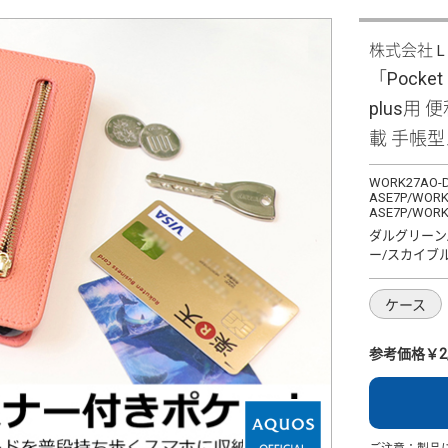
株式会社
「Pocket
plus用
載 手帳
WORK27AO-D
ASE7P/WORK
ASE7P/WORK
ダルグリーン
ー/スカイブ
ケース
参考価格￥2,