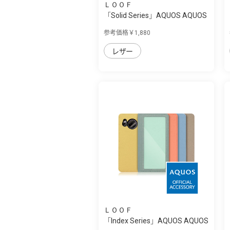
ＬＯＯＦ
「Solid Series」AQUOS AQUOS
sense7 pl...
参考価格￥1,880
レザー
ＬＯＯＦ
「Index Series」AQUOS AQUOS