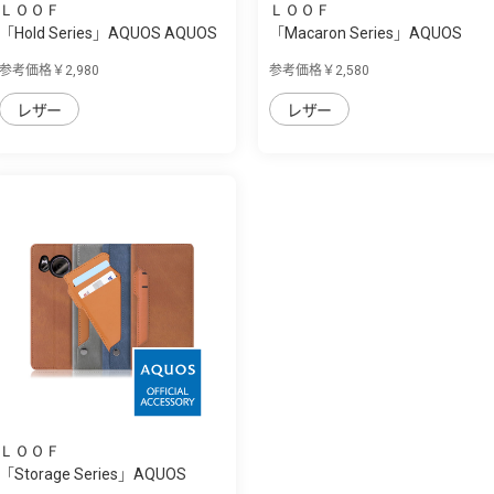
ＬＯＯＦ
ＬＯＯＦ
「Hold Series」AQUOS AQUOS
「Macaron Series」AQUOS
sense7 plu...
AQUOS sense7 ...
参考価格￥2,980
参考価格￥2,580
レザー
レザー
ＬＯＯＦ
「Storage Series」AQUOS