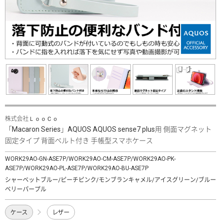
株式会社ＬｏｏＣｏ
「Macaron Series」AQUOS AQUOS sense7 plus用 側面マグネット
固定タイプ 背面ベルト付き 手帳型スマホケース
WORK29AO-GN-ASE7P/WORK29AO-CM-ASE7P/WORK29AO-PK-
ASE7P/WORK29AO-PL-ASE7P/WORK29AO-BU-ASE7P
シャーベットブルー/ピーチピンク/モンブランキャメル/アイスグリーン/ブルー
ベリーパープル
ケース
レザー