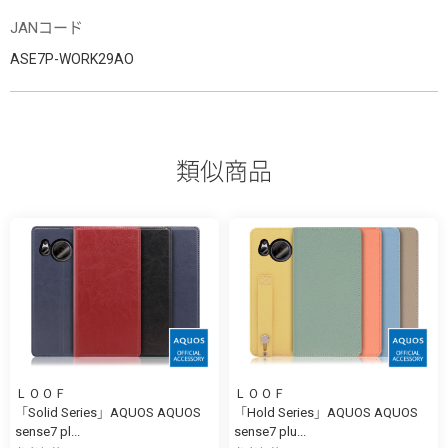
JANコード
ASE7P-WORK29AO
類似商品
ＬＯＯＦ
ＬＯＯＦ
「Solid Series」AQUOS AQUOS
「Hold Series」AQUOS AQUOS
sense7 pl...
sense7 plu...