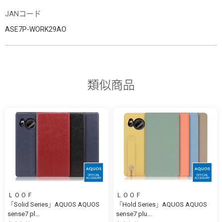
JANコード
ASE7P-WORK29AO
類似商品
ＬＯＯＦ
ＬＯＯＦ
「Solid Series」AQUOS AQUOS
「Hold Series」AQUOS AQUOS
sense7 pl...
sense7 plu...