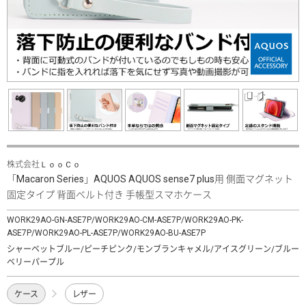
株式会社ＬｏｏＣｏ
「Macaron Series」AQUOS AQUOS sense7 plus用 側面マグネット
固定タイプ 背面ベルト付き 手帳型スマホケース
WORK29AO-GN-ASE7P/WORK29AO-CM-ASE7P/WORK29AO-PK-
ASE7P/WORK29AO-PL-ASE7P/WORK29AO-BU-ASE7P
シャーベットブルー/ピーチピンク/モンブランキャメル/アイスグリーン/ブルー
ベリーパープル
ケース
レザー