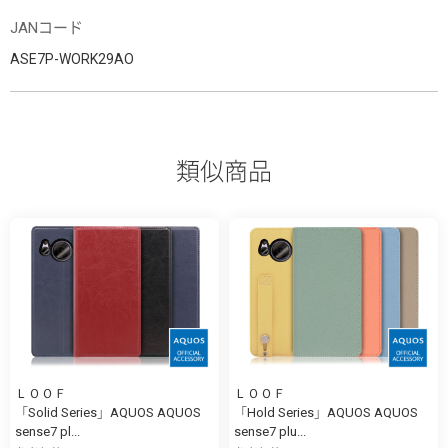
JANコード
ASE7P-WORK29AO
類似商品
ＬＯＯＦ
ＬＯＯＦ
「Solid Series」AQUOS AQUOS
「Hold Series」AQUOS AQUOS
sense7 pl...
sense7 plu...