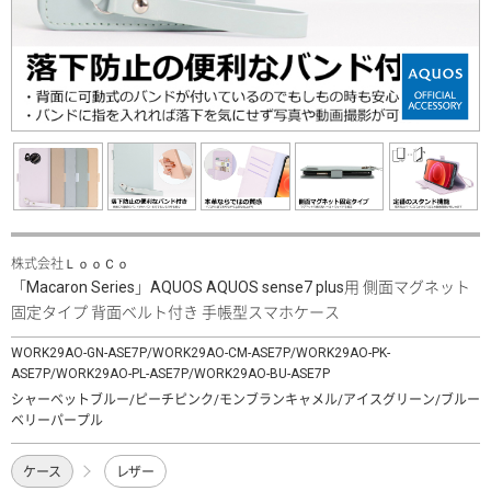
株式会社ＬｏｏＣｏ
「Macaron Series」AQUOS AQUOS sense7 plus用 側面マグネット
固定タイプ 背面ベルト付き 手帳型スマホケース
WORK29AO-GN-ASE7P/WORK29AO-CM-ASE7P/WORK29AO-PK-
ASE7P/WORK29AO-PL-ASE7P/WORK29AO-BU-ASE7P
シャーベットブルー/ピーチピンク/モンブランキャメル/アイスグリーン/ブルー
ベリーパープル
ケース
レザー