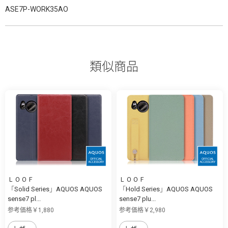
ASE7P-WORK35AO
類似商品
ＬＯＯＦ
ＬＯＯＦ
「Solid Series」AQUOS AQUOS
「Hold Series」AQUOS AQUOS
sense7 pl...
sense7 plu...
参考価格￥1,880
参考価格￥2,980