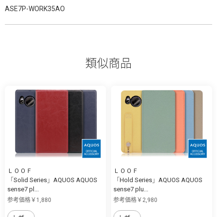
ASE7P-WORK35AO
類似商品
ＬＯＯＦ
ＬＯＯＦ
「Solid Series」AQUOS AQUOS
「Hold Series」AQUOS AQUOS
sense7 pl...
sense7 plu...
参考価格￥1,880
参考価格￥2,980