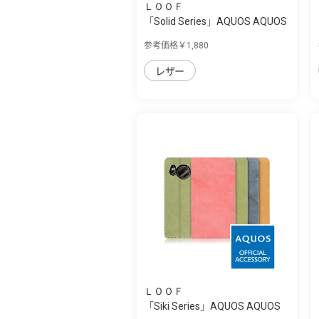
ＬＯＯＦ
「Solid Series」AQUOS AQUOS
sense7 pl...
参考価格￥1,880
レザー
ＬＯＯＦ
「Siki Series」AQUOS AQUOS