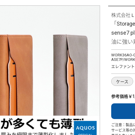
株式会社
「Storag
sense7
油に強い
WORK36AO-G
ASE7P/WORK
エレファント
ケース
参考価格￥1,
ご注意：製品
サービス等の