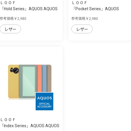
ＬＯＯＦ
ＬＯＯＦ
「Hold Series」AQUOS AQUOS
「Pocket Series」AQUOS
sense7 plu...
AQUOS sense7 p...
参考価格￥2,980
参考価格￥2,980
レザー
レザー
ＬＯＯＦ
「Index Series」AQUOS AQUOS