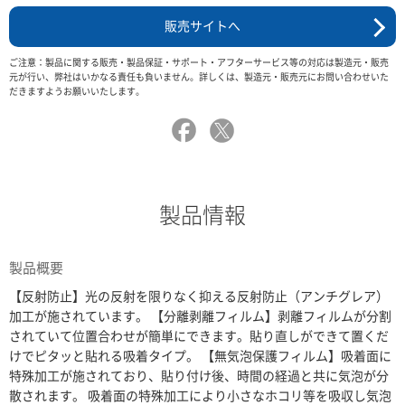
販売サイトへ
ご注意：製品に関する販売・製品保証・サポート・アフターサービス等の対応は製造元・販売
元が行い、弊社はいかなる責任も負いません。詳しくは、製造元・販売元にお問い合わせいた
だきますようお願いいたします。
製品情報
製品概要
【反射防止】光の反射を限りなく抑える反射防止（アンチグレア）
加工が施されています。 【分離剥離フィルム】剥離フィルムが分割
されていて位置合わせが簡単にできます。貼り直しができて置くだ
けでピタッと貼れる吸着タイプ。 【無気泡保護フィルム】吸着面に
特殊加工が施されており、貼り付け後、時間の経過と共に気泡が分
散されます。 吸着面の特殊加工により小さなホコリ等を吸収し気泡