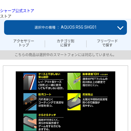
シャープ公式ストア
ストア
AQUOS R5G SHG01
選択中の機種 ：
アクセサリー
カテゴリ別
フリーワード
トップ
に探す
で探す
こちらの商品は選択中のスマートフォンには対応していません。