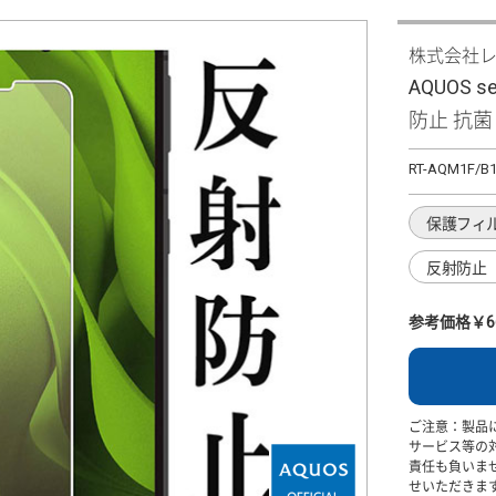
株式会社
AQUOS 
防止 抗
RT-AQM1F/B
保護フィ
反射防止
参考価格￥6
ご注意：製品
サービス等の
責任も負いま
せいただきま