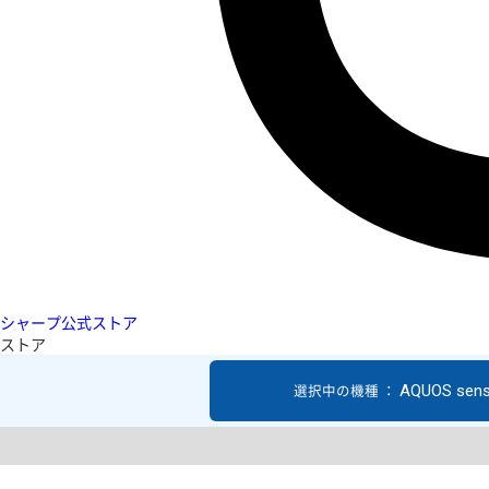
シャープ公式ストア
ストア
AQUOS sen
選択中の機種 ：