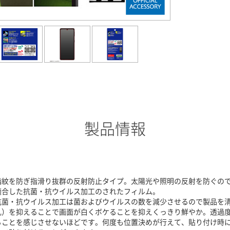
製品情報
指紋を防ぎ指滑り抜群の反射防止タイプ。太陽光や照明の反射を防ぐので
適合した抗菌・抗ウイルス加工のされたフィルム。
抗菌・抗ウイルス加工は菌およびウイルスの数を減少させるので製品を
乱）を抑えることで画面が白くボケることを抑えくっきり鮮やか。透過度
ることを感じさせないほどです。何度も位置決めが行えて、貼り付け時