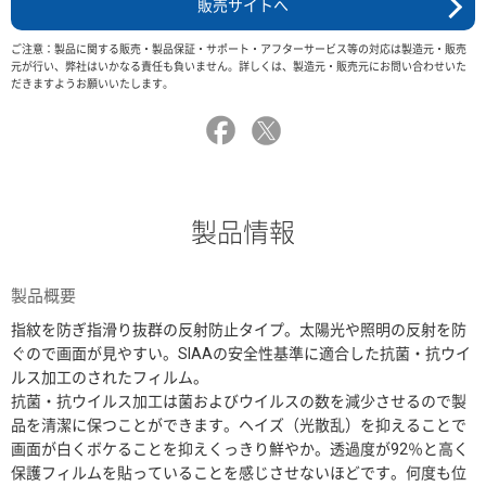
販売サイトへ
ご注意：製品に関する販売・製品保証・サポート・アフターサービス等の対応は製造元・販売
元が行い、弊社はいかなる責任も負いません。詳しくは、製造元・販売元にお問い合わせいた
だきますようお願いいたします。
製品情報
製品概要
指紋を防ぎ指滑り抜群の反射防止タイプ。太陽光や照明の反射を防
ぐので画面が見やすい。SIAAの安全性基準に適合した抗菌・抗ウイ
ルス加工のされたフィルム。
抗菌・抗ウイルス加工は菌およびウイルスの数を減少させるので製
品を清潔に保つことができます。ヘイズ（光散乱）を抑えることで
画面が白くボケることを抑えくっきり鮮やか。透過度が92％と高く
保護フィルムを貼っていることを感じさせないほどです。何度も位