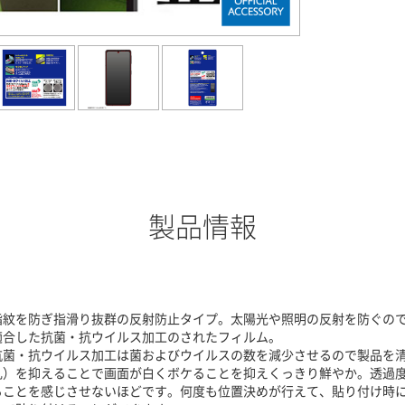
製品情報
指紋を防ぎ指滑り抜群の反射防止タイプ。太陽光や照明の反射を防ぐので
適合した抗菌・抗ウイルス加工のされたフィルム。
抗菌・抗ウイルス加工は菌およびウイルスの数を減少させるので製品を
乱）を抑えることで画面が白くボケることを抑えくっきり鮮やか。透過度
ることを感じさせないほどです。何度も位置決めが行えて、貼り付け時