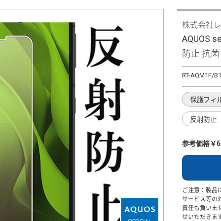
株式会社
AQUOS 
防止 抗
RT-AQM1F/B
保護フィ
反射防止
参考価格￥6
ご注意：製品
サービス等の
責任も負いま
せいただきま