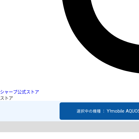
シャープ公式ストア
ストア
Y!mobile AQUO
選択中の機種 ：