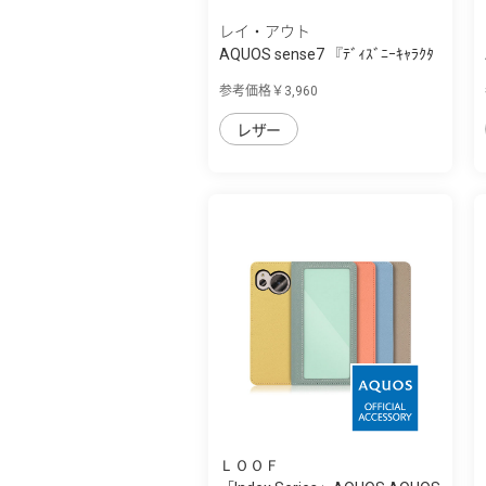
レイ・アウト
AQUOS sense7 『ﾃﾞｨｽﾞﾆｰｷｬﾗｸﾀ
ｰ』/耐衝撃...
参考価格￥3,960
レザー
ＬＯＯＦ