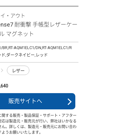
レイ・アウト
sense7 耐衝撃 手帳型レザーケー
ル マグネット
1/BR,RT-AQM1ELC1/DN,RT-AQM1ELC1/R
ッド,ダークネイビー,レッド
レザー
640
販売サイトへ
に関する販売・製品保証・サポート・アフター
対応は製造元・販売元が行い、弊社はいかなる
せん。詳しくは、製造元・販売元にお問い合わ
すようお願いいたします。