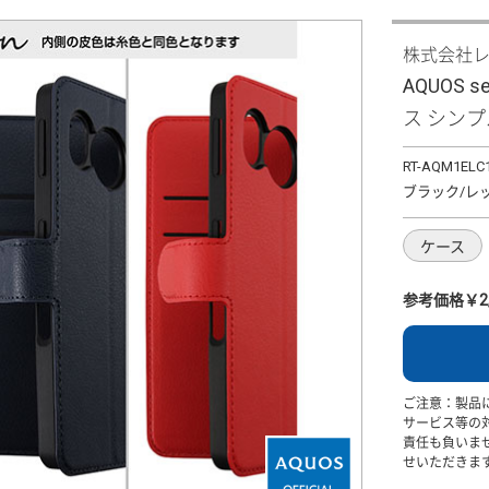
株式会社
AQUOS 
ス シンプ
RT-AQM1ELC
ブラック/レ
ケース
参考価格￥2,
ご注意：製品
サービス等の
責任も負いま
せいただきま