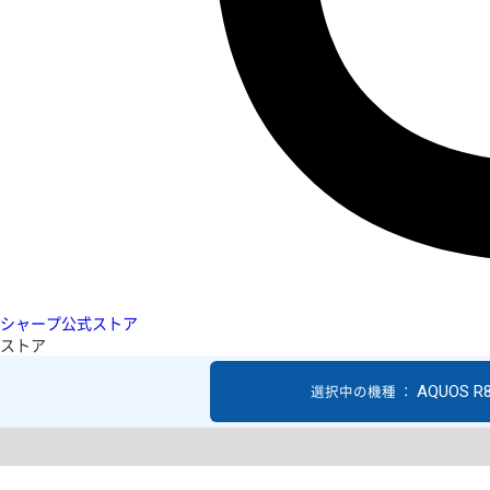
シャープ公式ストア
ストア
AQUOS R
選択中の機種 ：