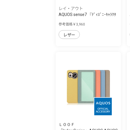
レイ・アウト
AQUOS sense7 『ﾃﾞｨｽﾞﾆｰｷｬﾗｸﾀ
ｰ』/耐衝撃...
参考価格￥3,960
レザー
ＬＯＯＦ