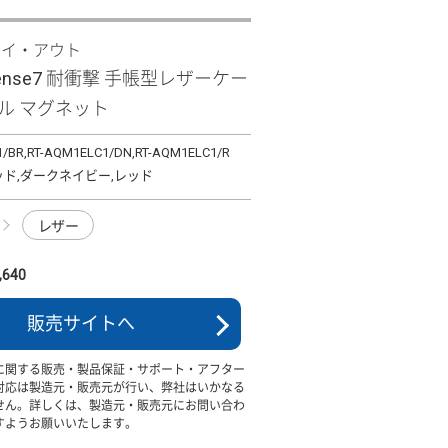
レイ・アウト
sense7 耐衝撃 手帳型レザーケー
ル マグネット
1/BR,RT-AQM1ELC1/DN,RT-AQM1ELC1/R
ッド,ダークネイビー,レッド
レザー
640
販売サイトへ
に関する販売・製品保証・サポート・アフター
対応は製造元・販売元が行い、弊社はいかなる
せん。詳しくは、製造元・販売元にお問い合わ
すようお願いいたします。