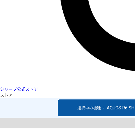
シャープ公式ストア
ストア
AQUOS R6 SH
選択中の機種 ：