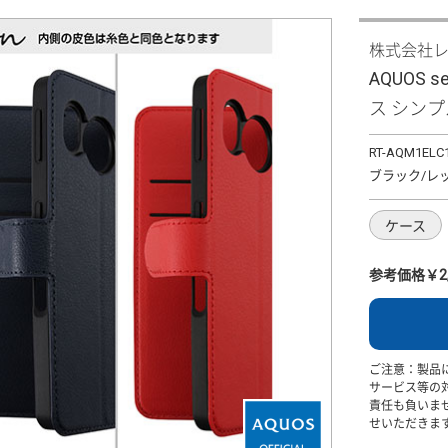
株式会社
AQUOS 
ス シンプ
RT-AQM1ELC
ブラック/レ
ケース
参考価格￥2,
ご注意：製品
サービス等の
責任も負いま
せいただきま