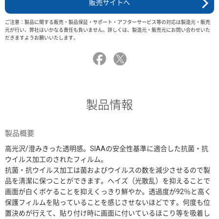
販売サイトへ
ご注意：製品に関する販売・製品保証・サポート・アフターサービス等の対応は製造元・販売
元が行い、弊社はいかなる責任も負いません。詳しくは、製造元・販売元にお問い合わせいた
だきますようお願いいたします。
製品情報
製品概要
高光沢/澄みきった透明感。SIAAの安全性基準に適合した抗菌・抗
ウイルス加工のされたフィルム。
抗菌・抗ウイルス加工は菌およびウイルスの数を減少させるので製
品を清潔に保つことができます。ヘイズ（光散乱）を抑えることで
画面が白くボケることを抑えくっきり鮮やか。透過度が92％と高く
保護フィルムを貼っていることを感じさせないほどです。何度も位
置決めが行えて、貼り付け時に画面に付いているほこり等を吸着し