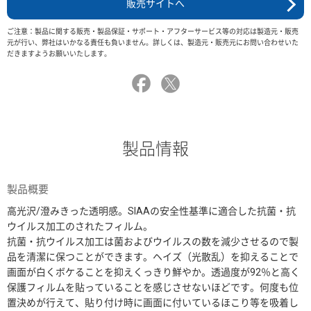
販売サイトへ
ご注意：製品に関する販売・製品保証・サポート・アフターサービス等の対応は製造元・販売
元が行い、弊社はいかなる責任も負いません。詳しくは、製造元・販売元にお問い合わせいた
だきますようお願いいたします。
製品情報
製品概要
高光沢/澄みきった透明感。SIAAの安全性基準に適合した抗菌・抗
ウイルス加工のされたフィルム。
抗菌・抗ウイルス加工は菌およびウイルスの数を減少させるので製
品を清潔に保つことができます。ヘイズ（光散乱）を抑えることで
画面が白くボケることを抑えくっきり鮮やか。透過度が92％と高く
保護フィルムを貼っていることを感じさせないほどです。何度も位
置決めが行えて、貼り付け時に画面に付いているほこり等を吸着し