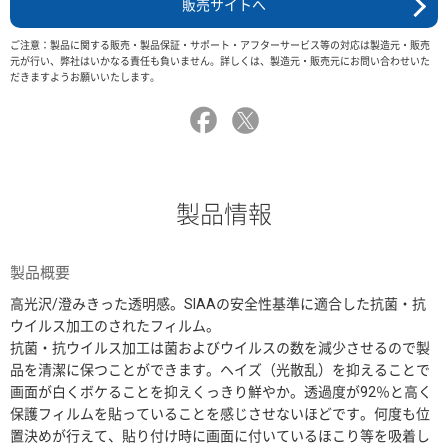
販売サイトへ
ご注意：製品に関する販売・製品保証・サポート・アフターサービス等の対応は製造元・販売
元が行い、弊社はいかなる責任も負いません。詳しくは、製造元・販売元にお問い合わせいた
だきますようお願いいたします。
製品情報
製品概要
高光沢/澄みきった透明感。SIAAの安全性基準に適合した抗菌・抗
ウイルス加工のされたフィルム。
抗菌・抗ウイルス加工は菌およびウイルスの数を減少させるので製
品を清潔に保つことができます。ヘイズ（光散乱）を抑えることで
画面が白くボケることを抑えくっきり鮮やか。透過度が92％と高く
保護フィルムを貼っていることを感じさせないほどです。何度も位
置決めが行えて、貼り付け時に画面に付いているほこり等を吸着し