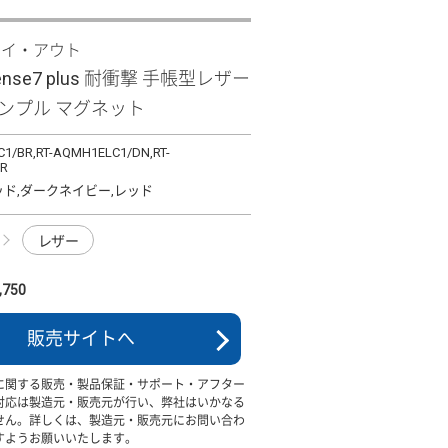
レイ・アウト
sense7 plus 耐衝撃 手帳型レザー
シンプル マグネット
1/BR,RT-AQMH1ELC1/DN,RT-
/R
ッド,ダークネイビー,レッド
レザー
750
販売サイトへ
に関する販売・製品保証・サポート・アフター
対応は製造元・販売元が行い、弊社はいかなる
せん。詳しくは、製造元・販売元にお問い合わ
すようお願いいたします。