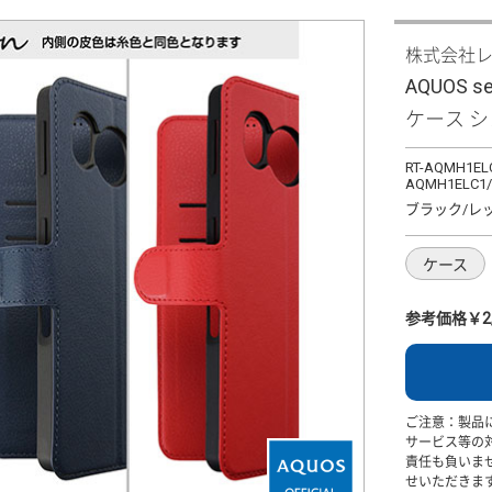
株式会社
AQUOS 
ケース 
RT-AQMH1ELC
AQMH1ELC1
ブラック/レ
ケース
参考価格￥2,
ご注意：製品
サービス等の
責任も負いま
せいただきま