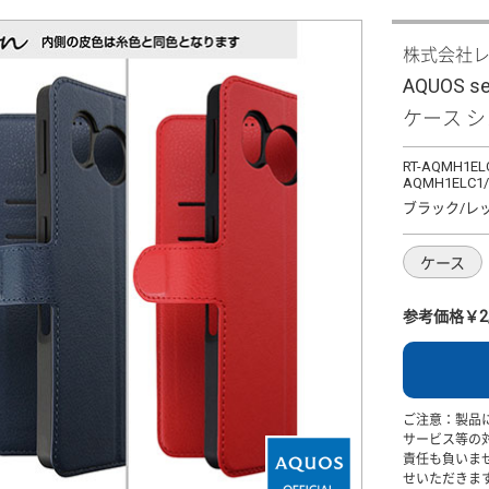
株式会社
AQUOS 
ケース 
RT-AQMH1ELC
AQMH1ELC1
ブラック/レ
ケース
参考価格￥2,
ご注意：製品
サービス等の
責任も負いま
せいただきま