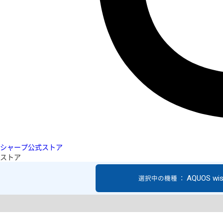
シャープ公式ストア
ストア
AQUOS wi
選択中の機種 ：