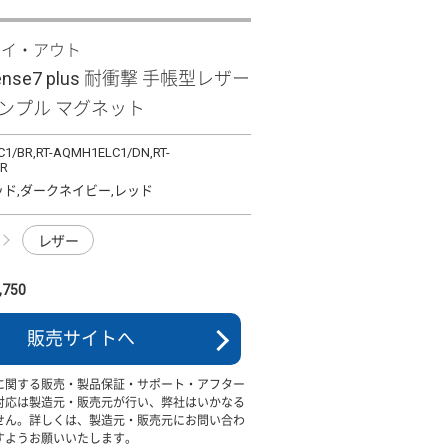
レイ・アウト
sense7 plus 耐衝撃 手帳型レザー
シンプル マグネット
1/BR,RT-AQMH1ELC1/DN,RT-
/R
ッド,ダークネイビー,レッド
レザー
750
販売サイトへ
に関する販売・製品保証・サポート・アフター
対応は製造元・販売元が行い、弊社はいかなる
せん。詳しくは、製造元・販売元にお問い合わ
すようお願いいたします。