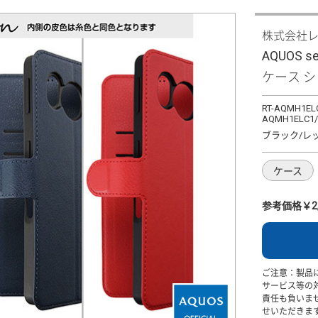
株式会社
AQUOS 
ケース 
RT-AQMH1ELC
AQMH1ELC1
ブラック/レ
ケース
参考価格￥2,
ご注意：製品
サービス等の
責任も負いま
せいただきま