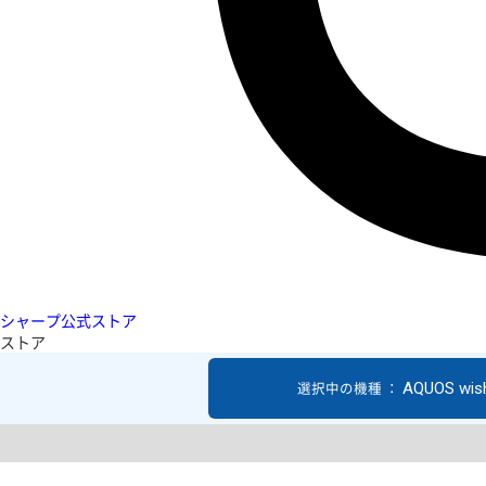
シャープ公式ストア
ストア
AQUOS wis
選択中の機種 ：