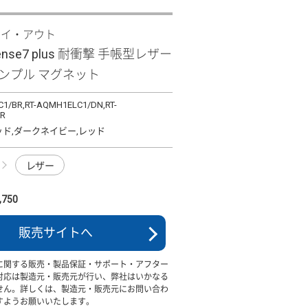
レイ・アウト
sense7 plus 耐衝撃 手帳型レザー
シンプル マグネット
1/BR,RT-AQMH1ELC1/DN,RT-
/R
ッド,ダークネイビー,レッド
レザー
750
販売サイトへ
に関する販売・製品保証・サポート・アフター
対応は製造元・販売元が行い、弊社はいかなる
せん。詳しくは、製造元・販売元にお問い合わ
すようお願いいたします。