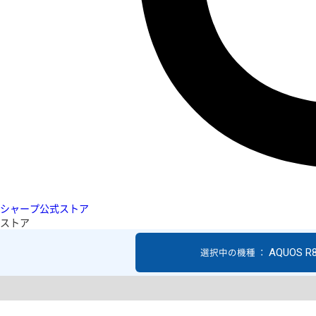
シャープ公式ストア
ストア
AQUOS R
選択中の機種 ：