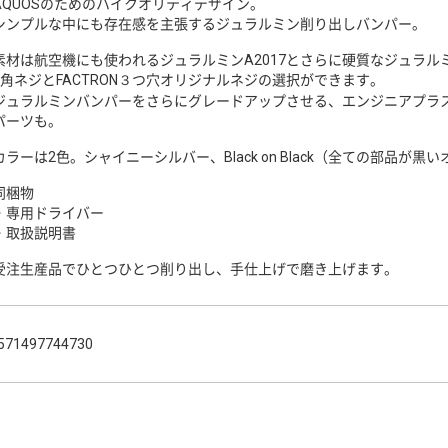
AQUOSのためのハイクオリティデザイン。
シンプルな中にも存在感を主張するジュラルミン削り出しバンパー。
素材は航空機にも使われるジュラルミンA2017とさらに硬質なジュラルミン
6角ネジとFACTRON３つ穴オリジナルネジの選択ができます。
ジュラルミンバンパーをさらにグレードアップさせる、エンジニアプラ
パーツも。
カラーは2色。シャイニーシルバー、Black on Black（全ての部品が
同梱物
・専用ドライバー
・取扱説明書
受注生産品でひとつひとつ削り出し、手仕上げで磨き上げます。
571497744730