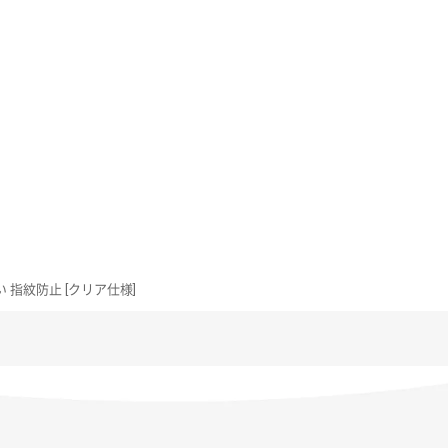
 指紋防止 [クリア仕様]