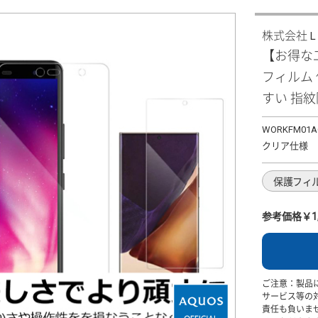
株式会社
【お得な二
フィルム
すい 指紋
WORKFM01A
クリア仕様
保護フィ
参考価格￥1,
ご注意：製品
サービス等の
責任も負いま