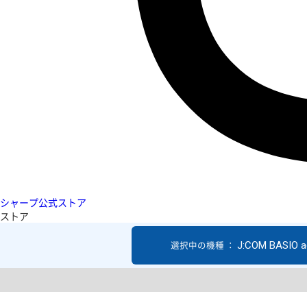
シャープ公式ストア
ストア
J:COM BASIO a
選択中の機種 ：