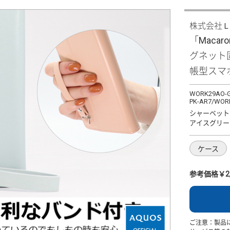
株式会社
「Macaro
グネット
帳型スマ
WORK29AO-G
PK-AR7/WOR
シャーベット
アイスグリー
ケース
参考価格￥2,
ご注意：製品