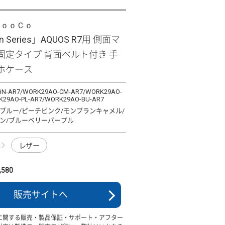
ＬｏｏＣｏ
n Series」AQUOS R7用 側面マ
固定タイプ 背面ベルト付き 手
ホケース
N-AR7/WORK29AO-CM-AR7/WORK29AO-
K29AO-PL-AR7/WORK29AO-BU-AR7
ブルー/ピーチピンク/モンブランキャメル/
ン/ブルーベリーパープル
レザー
580
販売サイトへ
に関する販売・製品保証・サポート・アフター