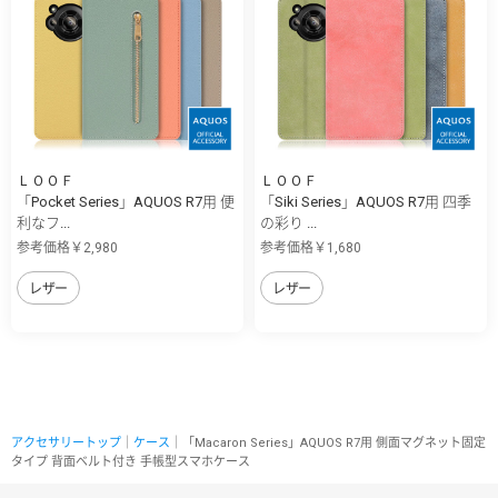
ＬＯＯＦ
ＬＯＯＦ
「Pocket Series」AQUOS R7用 便
「Siki Series」AQUOS R7用 四季
利なフ...
の彩り ...
参考価格￥2,980
参考価格￥1,680
レザー
レザー
アクセサリートップ
｜
ケース
｜「Macaron Series」AQUOS R7用 側面マグネット固定
タイプ 背面ベルト付き 手帳型スマホケース