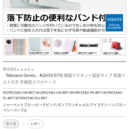
株式会社ＬｏｏＣｏ
「Macaron Series」AQUOS R7用 側面マグネット固定タイプ 背面ベ
ルト付き 手帳型スマホケース
WORK29AO-GN-AR7/WORK29AO-CM-AR7/WORK29AO-PK-AR7/WORK29AO-
PL-AR7/WORK29AO-BU-AR7
シャーベットブルー/ピーチピンク/モンブランキャメル/アイスグリーン/ブルー
ベリーパープル
ケース
レザー