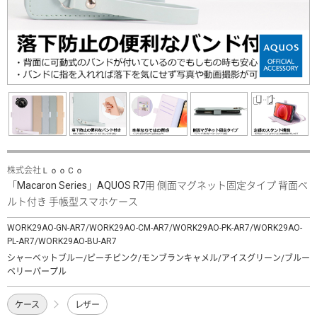
株式会社ＬｏｏＣｏ
「Macaron Series」AQUOS R7用 側面マグネット固定タイプ 背面ベ
ルト付き 手帳型スマホケース
WORK29AO-GN-AR7/WORK29AO-CM-AR7/WORK29AO-PK-AR7/WORK29AO-
PL-AR7/WORK29AO-BU-AR7
シャーベットブルー/ピーチピンク/モンブランキャメル/アイスグリーン/ブルー
ベリーパープル
ケース
レザー