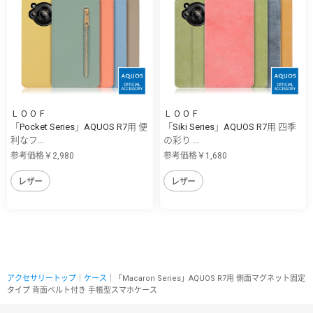
ＬＯＯＦ
ＬＯＯＦ
「Pocket Series」AQUOS R7用 便
「Siki Series」AQUOS R7用 四季
利なフ...
の彩り ...
参考価格￥2,980
参考価格￥1,680
レザー
レザー
アクセサリートップ
｜
ケース
｜「Macaron Series」AQUOS R7用 側面マグネット固定
タイプ 背面ベルト付き 手帳型スマホケース