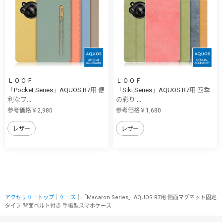
ＬＯＯＦ
ＬＯＯＦ
「Pocket Series」AQUOS R7用 便
「Siki Series」AQUOS R7用 四季
利なフ...
の彩り ...
参考価格￥2,980
参考価格￥1,680
レザー
レザー
アクセサリートップ
｜
ケース
｜「Macaron Series」AQUOS R7用 側面マグネット固定
タイプ 背面ベルト付き 手帳型スマホケース