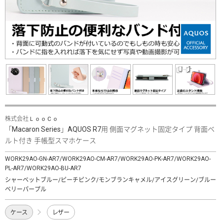
株式会社ＬｏｏＣｏ
「Macaron Series」AQUOS R7用 側面マグネット固定タイプ 背面ベ
ルト付き 手帳型スマホケース
WORK29AO-GN-AR7/WORK29AO-CM-AR7/WORK29AO-PK-AR7/WORK29AO-
PL-AR7/WORK29AO-BU-AR7
シャーベットブルー/ピーチピンク/モンブランキャメル/アイスグリーン/ブルー
ベリーパープル
ケース
レザー