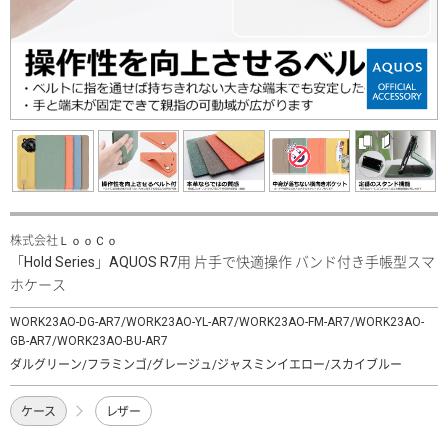
株式会社ＬｏｏＣｏ
「Hold Series」AQUOS R7用 片手で快適操作 バンド付き手帳型スマ
ホケース
WORK23AO-DG-AR7/WORK23AO-YL-AR7/WORK23AO-FM-AR7/WORK23AO-
GB-AR7/WORK23AO-BU-AR7
ダルグリーン/フラミンゴ/グレージュ/ジャスミンイエロー/スカイブルー
ケース
レザー