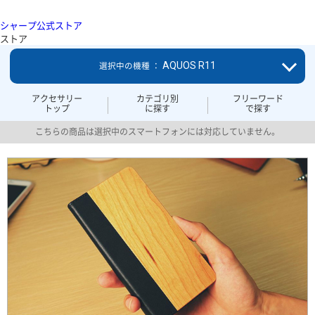
シャープ公式ストア
ストア
AQUOS R11
選択中の機種 ：
アクセサリー
カテゴリ別
フリーワード
トップ
に探す
で探す
こちらの商品は選択中のスマートフォンには対応していません。