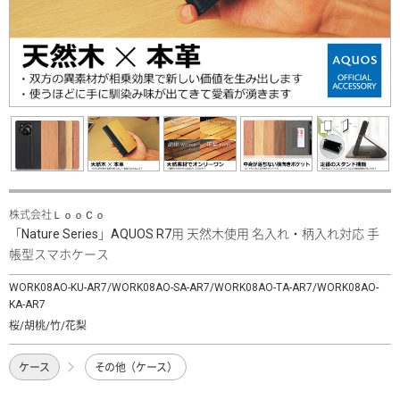
株式会社ＬｏｏＣｏ
「Nature Series」AQUOS R7用 天然木使用 名入れ・柄入れ対応 手
帳型スマホケース
WORK08AO-KU-AR7/WORK08AO-SA-AR7/WORK08AO-TA-AR7/WORK08AO-
KA-AR7
桜/胡桃/竹/花梨
ケース
その他（ケース）