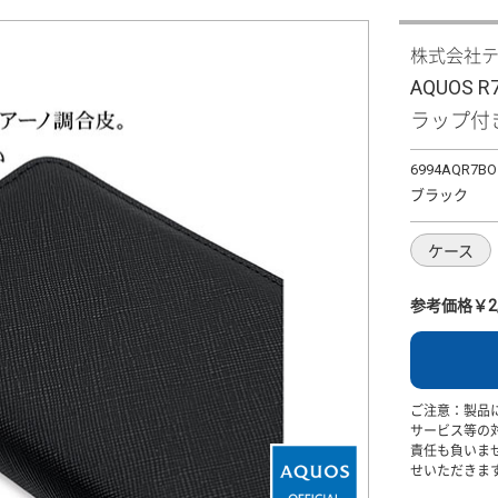
株式会社
AQUOS
ラップ付
6994AQR7BO
ブラック
ケース
参考価格￥2,
ご注意：製品
サービス等の
責任も負いま
せいただきま