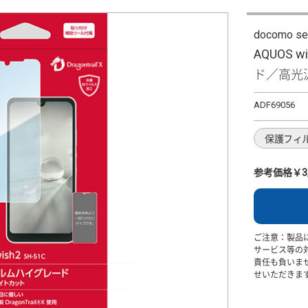
docomo se
AQUOS
ド／高光沢
ADF69056
保護フィ
参考価格￥3,
ご注意：製品
サービス等の
責任も負いま
せいただきま