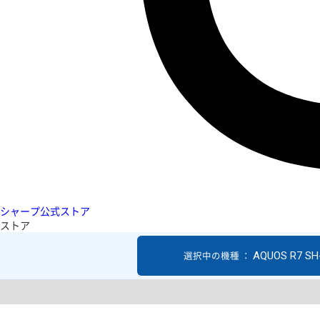
シャープ公式ストア
ストア
AQUOS R7 SH
選択中の機種 ：