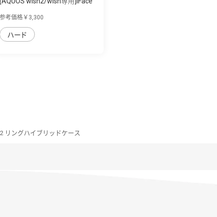
[AQUOS wish2/wish専用]iFace
First Cla...
参考価格￥3,300
ハード
ish2 リングハイブリッドケース