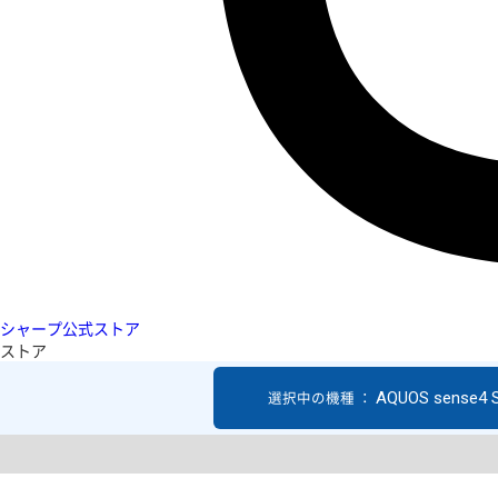
シャープ公式ストア
ストア
AQUOS sense4 
選択中の機種 ：