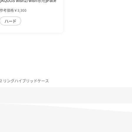
[AQUOS wish2/wish専用]iFace
First Cla...
参考価格￥3,300
ハード
ish2 リングハイブリッドケース