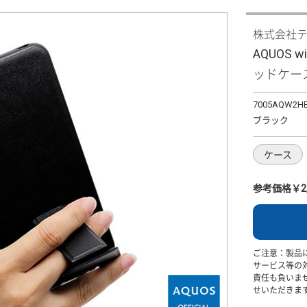
株式会社
AQUOS 
ッドケー
7005AQW2H
ブラック
ケース
参考価格￥2,
ご注意：製品
サービス等の
責任も負いま
せいただきま