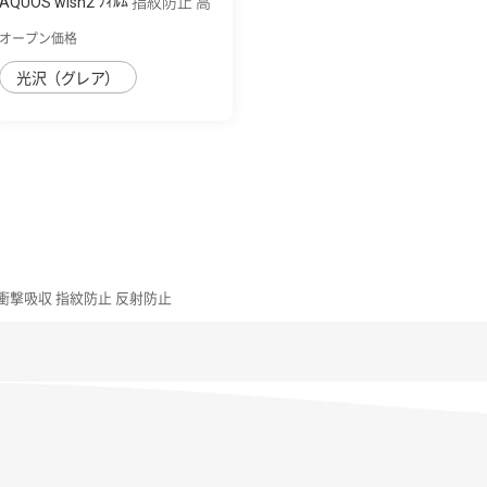
AQUOS wish2 ﾌｨﾙﾑ 指紋防止 高
透明
オープン価格
光沢（グレア）
ﾑ 衝撃吸収 指紋防止 反射防止