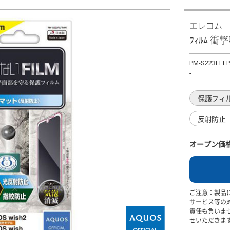
エレコム
ﾌｨﾙﾑ 
PM-S223FLF
-
保護フィ
反射防止
オープン価
ご注意：製品
サービス等の
責任も負いま
せいただきま