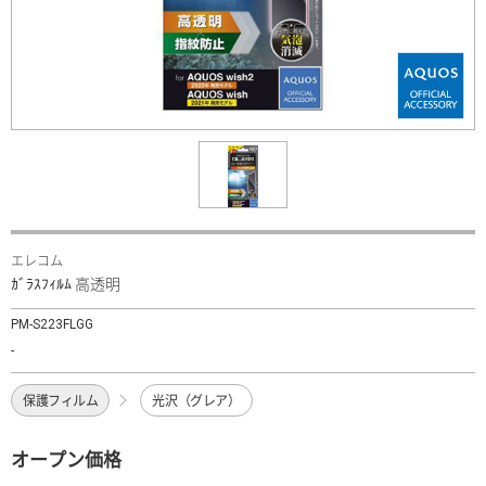
エレコム
ｶﾞﾗｽﾌｨﾙﾑ 高透明
PM-S223FLGG
-
保護フィルム
光沢（グレア）
オープン価格