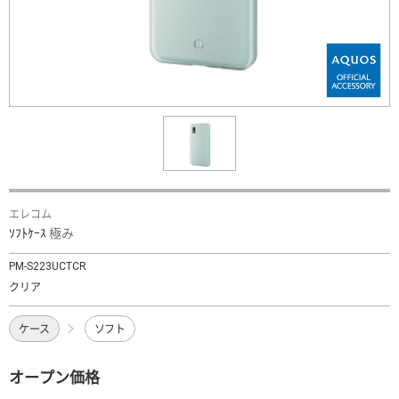
エレコム
ｿﾌﾄｹｰｽ 極み
PM-S223UCTCR
クリア
ケース
ソフト
オープン価格