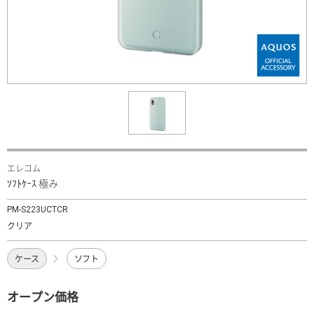
エレコム
ｿﾌﾄｹｰｽ 極み
PM-S223UCTCR
クリア
ケース
ソフト
オープン価格