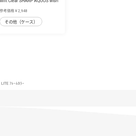
IIIIfit Clear SHARP AQUOS wish
対応ケ...
参考価格￥2,948
その他（ケース）
LITE ﾌﾚｰﾑｶﾗｰ