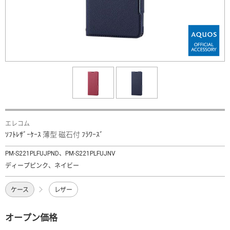
エレコム
ｿﾌﾄﾚｻﾞｰｹｰｽ 薄型 磁石付 ﾌﾗﾜｰｽﾞ
PM-S221PLFUJPND、PM-S221PLFUJNV
ディープピンク、ネイビー
ケース
レザー
オープン価格