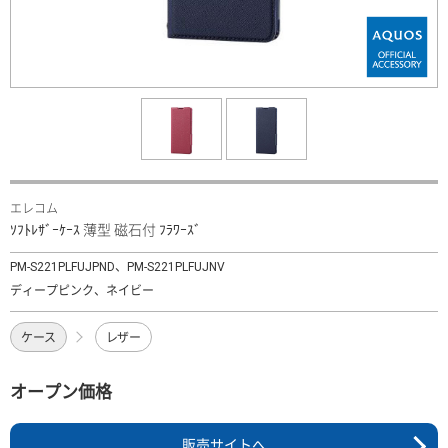
エレコム
ｿﾌﾄﾚｻﾞｰｹｰｽ 薄型 磁石付 ﾌﾗﾜｰｽﾞ
PM-S221PLFUJPND、PM-S221PLFUJNV
ディープピンク、ネイビー
ケース
レザー
オープン価格
販売サイトへ