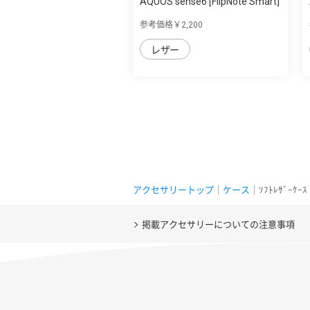
AQUOS sense6 [FlipNote Smart]
フリッ...
参考価格￥2,200
レザー
アクセサリートップ
｜
ケース
｜ｿﾌﾄﾚｻﾞｰｹｰ
掲載アクセサリーについての注意事項