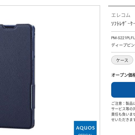
エレコム
ｿﾌﾄﾚｻﾞｰ
PM-S221PLF
ディープピン
ケース
オープン価
ご注意：製品
サービス等の
責任も負いま
せいただきま