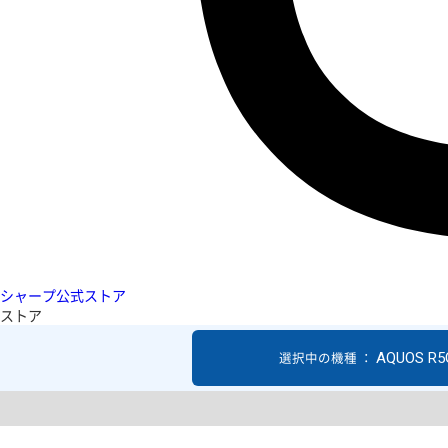
シャープ公式ストア
ストア
AQUOS R5
選択中の機種 ：