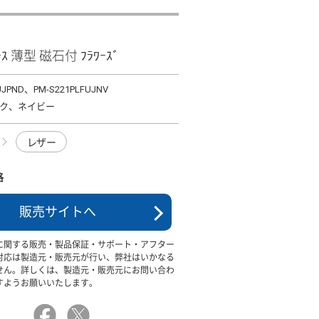
ｹｰｽ 薄型 磁石付 ﾌﾗﾜｰｽﾞ
UJPND、PM-S221PLFUJNV
ク、ネイビー
レザー
格
販売サイトへ
に関する販売・製品保証・サポート・アフター
対応は製造元・販売元が行い、弊社はいかなる
せん。詳しくは、製造元・販売元にお問い合わ
すようお願いいたします。