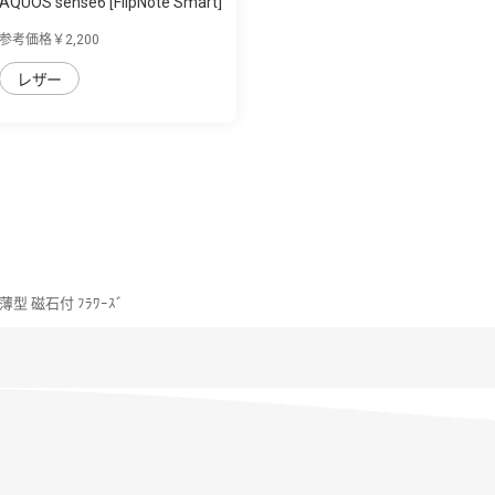
AQUOS sense6 [FlipNote Smart]
フリッ...
参考価格￥2,200
レザー
ｽ 薄型 磁石付 ﾌﾗﾜｰｽﾞ