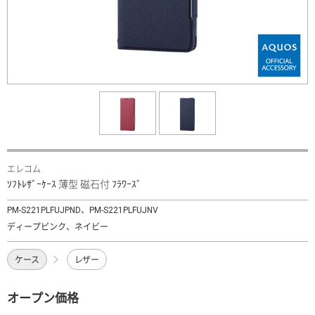
エレコム
ｿﾌﾄﾚｻﾞｰｹｰｽ 薄型 磁石付 ﾌﾗﾜｰｽﾞ
PM-S221PLFUJPND、PM-S221PLFUJNV
ディープピンク、ネイビー
ケース
レザー
オープン価格