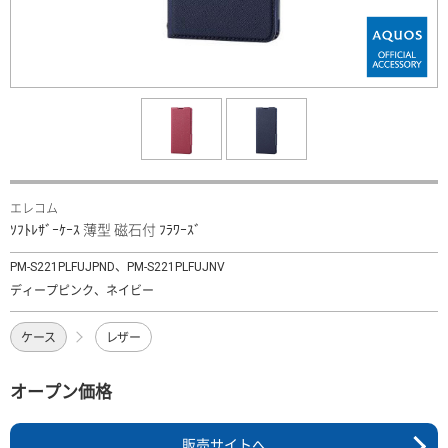
エレコム
ｿﾌﾄﾚｻﾞｰｹｰｽ 薄型 磁石付 ﾌﾗﾜｰｽﾞ
PM-S221PLFUJPND、PM-S221PLFUJNV
ディープピンク、ネイビー
ケース
レザー
オープン価格
販売サイトへ