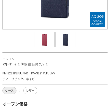
エレコム
ｿﾌﾄﾚｻﾞｰｹｰｽ 薄型 磁石付 ﾌﾗﾜｰｽﾞ
PM-S221PLFUJPND、PM-S221PLFUJNV
ディープピンク、ネイビー
ケース
レザー
オープン価格