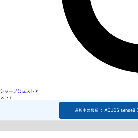
シャープ公式ストア
ストア
AQUOS sense8 
選択中の機種 ：