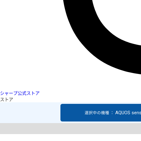
シャープ公式ストア
ストア
AQUOS sen
選択中の機種 ：