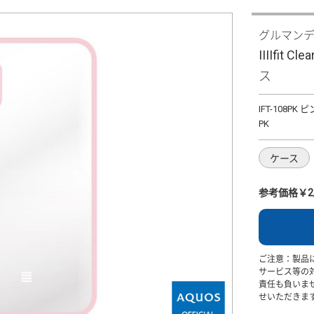
グルマン
IIIIfit 
ス
IFT-108PK 
PK
ケース
参考価格￥2,
ご注意：製品
サービス等の
責任も負いま
せいただきま