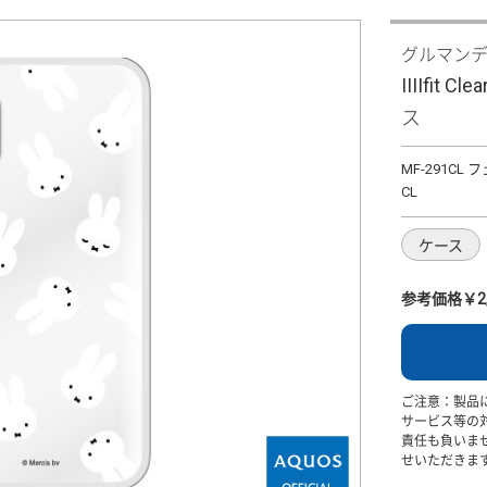
グルマン
IIIIfit 
ス
MF-291CL
CL
ケース
参考価格￥2,
ご注意：製品
サービス等の
責任も負いま
せいただきま