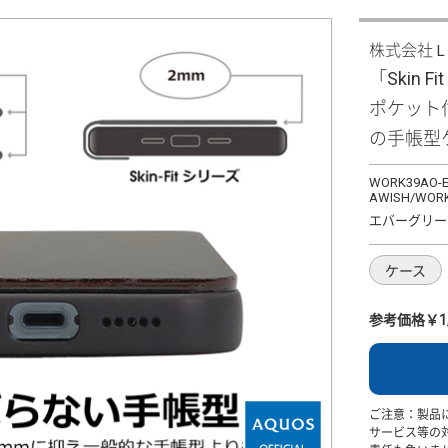
株式会社
「Skin F
ポケット
の手帳型
WORK39AO-E
AWISH/WORK
エバーグリー
ケース
参考価格￥1,
ご注意：製品
サービス等の