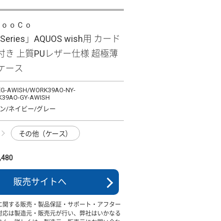
ＬｏｏＣｏ
it Series」AQUOS wish用 カード
付き 上質PUレザー仕様 超極薄
ケース
G-AWISH/WORK39AO-NY-
39AO-GY-AWISH
ン/ネイビー/グレー
その他（ケース）
480
販売サイトへ
に関する販売・製品保証・サポート・アフター
対応は製造元・販売元が行い、弊社はいかなる