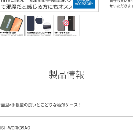
責任も負いま
せいただきま
製品情報
背面型×手帳型の良いとこどりな極薄ケース！
ISH-WORK39AO