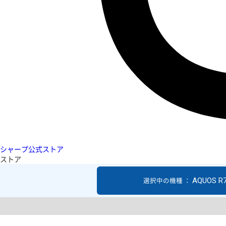
シャープ公式ストア
ストア
AQUOS R
選択中の機種 ：