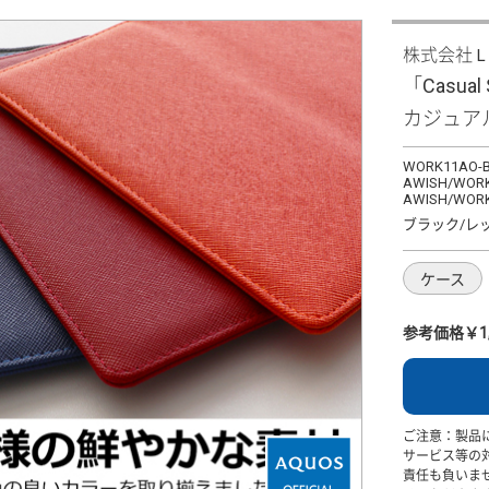
株式会社
「Casual
カジュア
WORK11AO-B
AWISH/WORK
AWISH/WOR
ブラック/レ
ケース
参考価格￥1,
ご注意：製品
サービス等の
責任も負いま